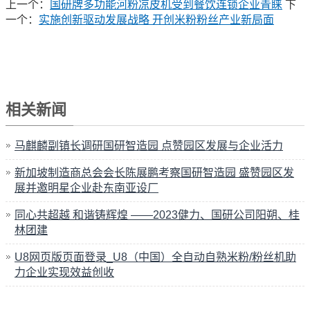
上一个：
国研牌多功能河粉凉皮机受到餐饮连锁企业青睐
下
一个：
实施创新驱动发展战略 开创米粉粉丝产业新局面
相关新闻
马麒麟副镇长调研国研智造园 点赞园区发展与企业活力
新加坡制造商总会会长陈展鹏考察国研智造园 盛赞园区发
展并邀明星企业赴东南亚设厂
同心共超越 和谐铸辉煌 ——2023健力、国研公司阳朔、桂
林团建
U8网页版页面登录_U8（中国）全自动自熟米粉/粉丝机助
力企业实现效益创收