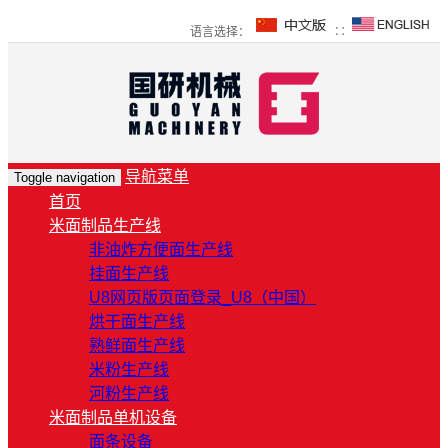
语言选择：
∷
导航菜单
Toggle navigation
首页
米面制品生产线
非油炸方便面生产线
挂面生产线
U8网页版页面登录_U8（中国）
烘干面生产线
熟鲜面生产线
米粉生产线
河粉生产线
米面制品单机设备
面条设备