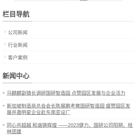
栏目导航
公司新闻
行业新闻
客户案例
新闻中心
马麒麟副镇长调研国研智造园 点赞园区发展与企业活力
新加坡制造商总会会长陈展鹏考察国研智造园 盛赞园区发
展并邀明星企业赴东南亚设厂
同心共超越 和谐铸辉煌 ——2023健力、国研公司阳朔、桂
林团建