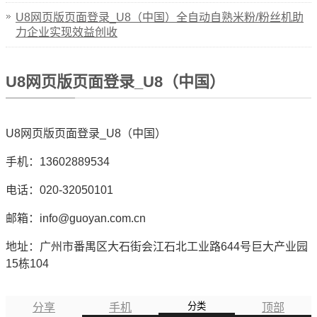
U8网页版页面登录_U8（中国）全自动自熟米粉/粉丝机助
力企业实现效益创收
U8网页版页面登录_U8（中国）
U8网页版页面登录_U8（中国）
手机：13602889534
电话：020-32050101
邮箱：info@guoyan.com.cn
地址：广州市番禺区大石街会江石北工业路644号巨大产业园
15栋104
分类
分享
手机
顶部