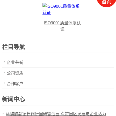
ISO9001质量体系认
证
栏目导航
企业荣誉
公司资质
合作客户
新闻中心
马麒麟副镇长调研国研智造园 点赞园区发展与企业活力