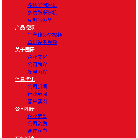
多功能河粉机
多功能米粉机
豆制品设备
产品视频
生产线设备视频
单机设备视频
关于国研
企业文化
公司简介
发展历程
信息资讯
公司新闻
行业新闻
客户案例
公司相册
企业荣誉
公司资质
合作客户