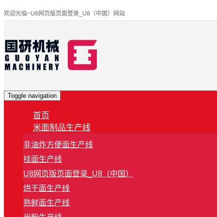
欢迎光临~U8网页版页面登录_U8（中国）网站
Toggle navigation
首页
米面制品生产线
非油炸方便面生产线
挂面生产线
U8网页版页面登录_U8（中国）
烘干面生产线
熟鲜面生产线