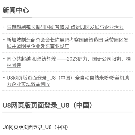
新闻中心
马麒麟副镇长调研国研智造园 点赞园区发展与企业活力
新加坡制造商总会会长陈展鹏考察国研智造园 盛赞园区发
展并邀明星企业赴东南亚设厂
同心共超越 和谐铸辉煌 ——2023健力、国研公司阳朔、桂
林团建
U8网页版页面登录_U8（中国）全自动自熟米粉/粉丝机助
力企业实现效益创收
U8网页版页面登录_U8（中国）
U8网页版页面登录_U8（中国）