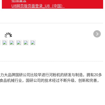
在线留言
U8网页版页面登录_U8（中国）
实力大品牌国研公司比较早进行河粉机的研发与制造，拥有20多
食品机械行业，国研公司的技术经过不断升级、创新和完善，